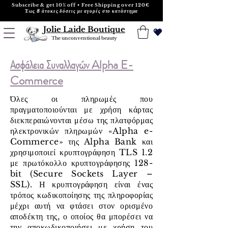
Subscribe & get 10% off • Free Shipping over 120€
Έως 8 άτοκες δόσεις με αγορές στο κατάστημα
Jolie Laide Boutique
The unconventional beauty
Ασφάλεια Συναλλαγών Alpha E-
Commerce
Όλες οι πληρωμές που
πραγματοποιούνται με χρήση κάρτας
διεκπεραιώνονται μέσω της πλατφόρμας
ηλεκτρονικών πληρωμών «Alpha e-
Commerce» της Alpha Bank και
χρησιμοποιεί κρυπτογράφηση TLS 1.2
με πρωτόκολλο κρυπτογράφησης 128-
bit (Secure Sockets Layer –
SSL). Η κρυπτογράφηση είναι ένας
τρόπος κωδικοποίησης της πληροφορίας
μέχρι αυτή να φτάσει στον ορισμένο
αποδέκτη της, ο οποίος θα μπορέσει να
την αποκωδικοποιήσει με χρήση του