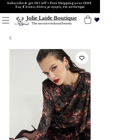
Subscribe & get 10% off • Free Shipping over 120€
Έως 8 άτοκες δόσεις με αγορές στο κατάστημα
Jolie Laide Boutique
The unconventional beauty