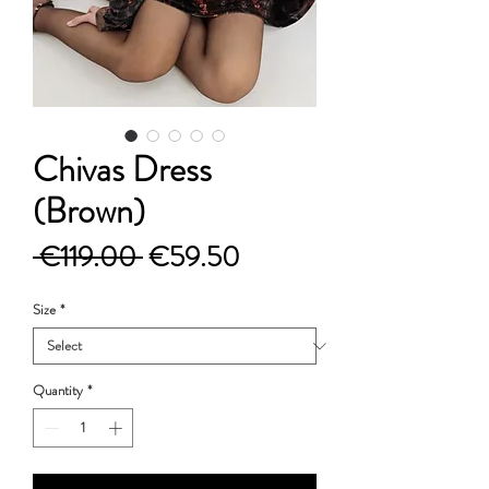
Chivas Dress
(Brown)
Regular
Sale
 €119.00 
€59.50
Price
Price
Size
*
Quantity
*