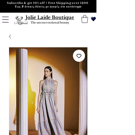
Subscribe & get 10% off • Free Shipping over 120€
Έως 8 άτοκες δόσεις με αγορές στο κατάστημα
Jolie Laide Boutique
The unconventional beauty