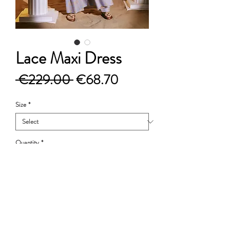
Lace Maxi Dress
Regular
Sale
 €229.00 
€68.70
Price
Price
Size
*
Quantity
*
Add to Cart
38% cotton - 62% viscose