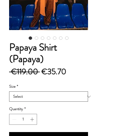
Papaya Shirt
(Papaya)
Regular
Sale
 €119.00 
€35.70
Price
Price
Size
*
Quantity
*