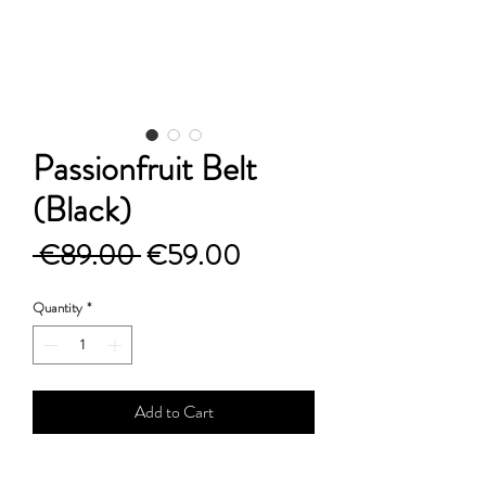
Passionfruit Belt
(Black)
Regular
Sale
 €89.00 
€59.00
Price
Price
Quantity
*
Add to Cart
Δερμάτινη ζώνη σε μαύρο χρώμα