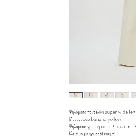
Ψηλόμεσο παντελόνι super wide leg
Μονόχρωμο banana yellow
Ψηλόμεση γραμμή που κολακεύει τη σι
Κλείσιμο με χρυσαφί κουμπί