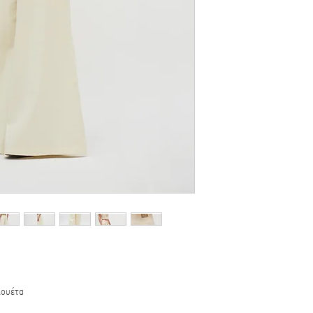
λουέτα