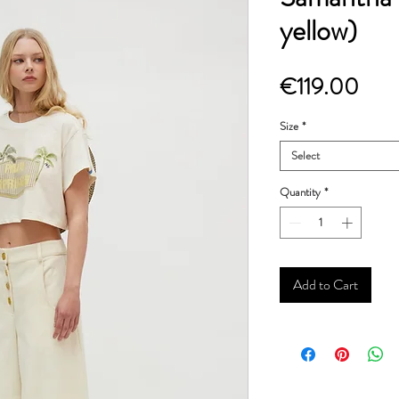
yellow)
Pric
€119.00
Size
*
Select
Quantity
*
Add to Cart