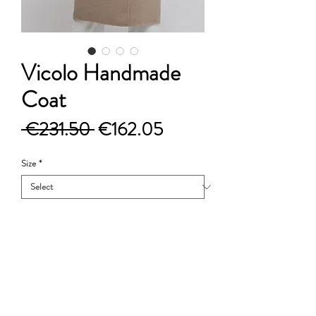
Vicolo Handmade
Coat
Regular
Sale
 €231.50 
€162.05
Price
Price
Size
*
Quantity
*
Add to Cart