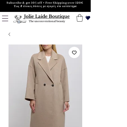
Subscribe & get 10% off • Free Shipping over 120€
Έως 8 άτοκες δόσεις με αγορές στο κατάστημα
Jolie Laide Boutique
The unconventional beauty